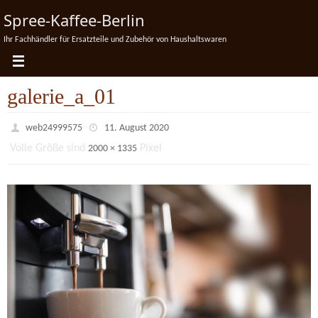
Zum
Spree-Kaffee-Berlin
Inhalt
Ihr Fachhändler für Ersatzteile und Zubehör von Haushaltswaren
springen
galerie_a_01
web24999575
11. August 2020
Volle Größe sind
Pixel
2000 × 1335